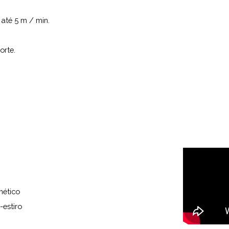
 até 5 m / min.
orte.
nético
-estiro