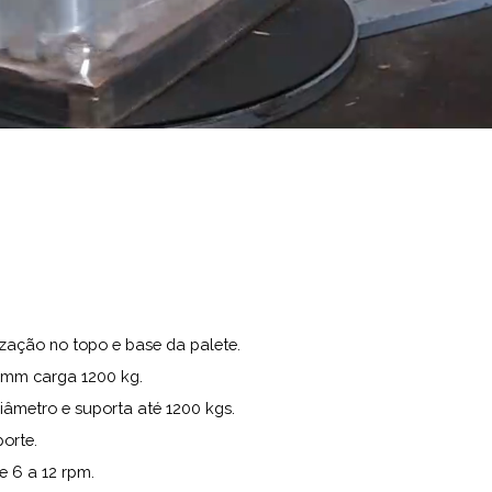
ização no topo e base da palete.
0 mm carga 1200 kg.
iâmetro e suporta até 1200 kgs.
orte.
e 6 a 12 rpm.